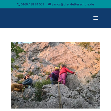
0160 / 88 74 009
janos@die-kletterschule.de