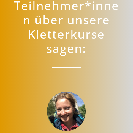
Teilnehmer*inne
n über unsere
Kletterkurse
sagen: