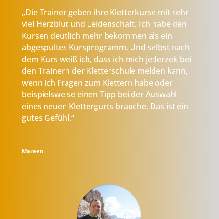
„Die Trainer geben ihre
Kletterkurse
mit sehr
viel Herzblut und Leidenschaft. Ich habe den
Kursen deutlich mehr bekommen als ein
abgespultes Kursprogramm. Und selbst nach
dem Kurs weiß ich, dass ich mich jederzeit bei
den Trainern der Kletterschule melden kann,
wenn ich Fragen zum Klettern habe oder
beispielsweise einen Tipp bei der Auswahl
eines neuen Klettergurts brauche. Das ist ein
gutes Gefühl.“
Mareen