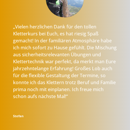
„Vielen herzlichen Dank für den tollen
Kletterkurs bei Euch, es hat riesig Spaß
gemacht! In der familiären Atmosphäre habe
ich mich sofort zu Hause gefühlt. Die Mischung
aus sicherheitsrelevanten Übungen und
Klettertechnik war perfekt, da merkt man Eure
jahrzehntelange Erfahrung! Großes Lob auch
für die flexible Gestaltung der Termine, so
konnte ich das Klettern trotz Beruf und Familie
prima noch mit einplanen. Ich freue mich
schon aufs nächste Mal!“
Stefan