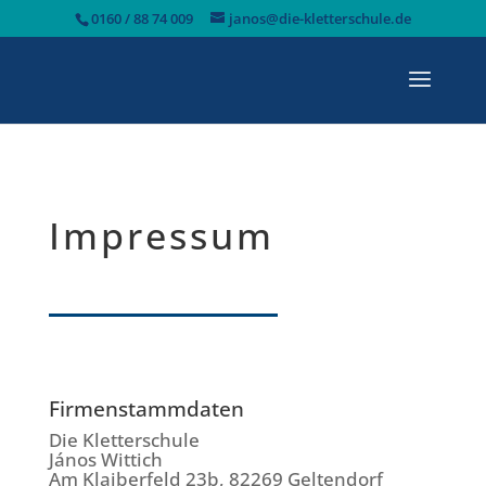
0160 / 88 74 009
janos@die-kletterschule.de
Impressum
Firmenstammdaten
Die Kletterschule
János Wittich
Am Klaiberfeld 23b, 82269 Geltendorf