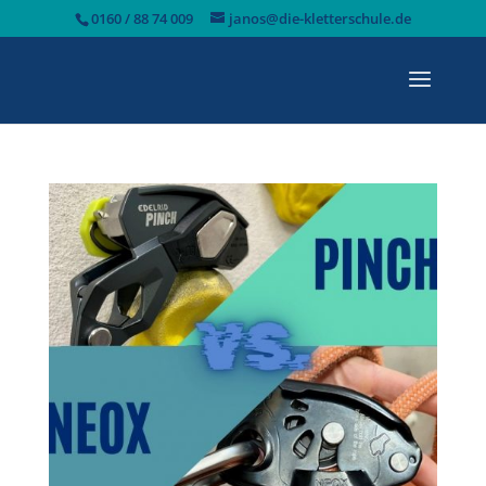
0160 / 88 74 009
janos@die-kletterschule.de